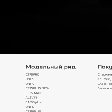
Модельный ряд
Пок
CS75PRO
Специал
UNI-S
Конфигу
UNI-V
Финансо
CS75PLUS NEW
Запись н
CS35 MAX
ALSVIN
EADOplus
UNI-L
CS35PLUS