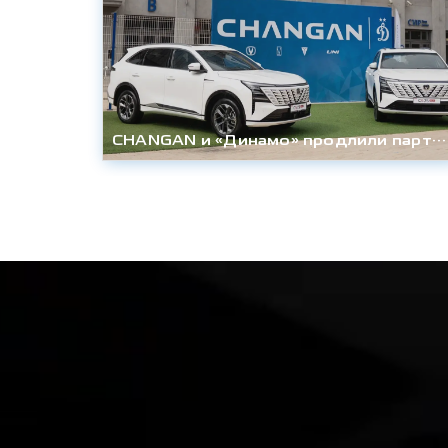
CHANGAN и «Динамо» продлили партнёрство до конца сезона 2027/28гг.