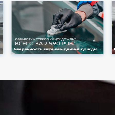
Уверенность за рулём даже в дождь! Обработка стёкол «Антидождь» всего за 2 990 ₽ в дилерском центре Changan | UNI К-Моторс