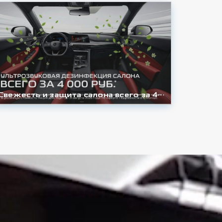
Свежесть и защита салона всего за 4 000 ₽ Приглашаем на ультразвуковую дезинфекцию автомобиля в дилерский центр Changan | UNI К-Моторс!