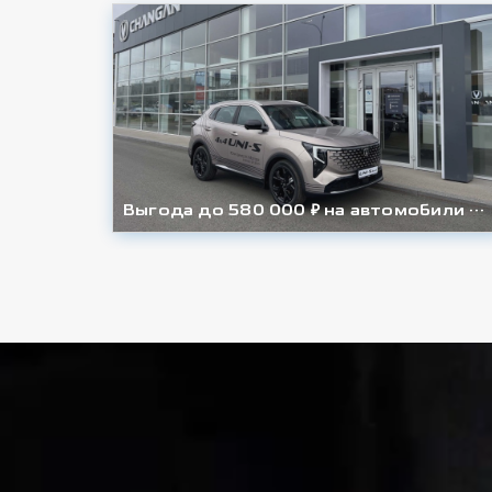
Выгода до 580 000 ₽ на автомобили Changan и UNI в К-Моторс!