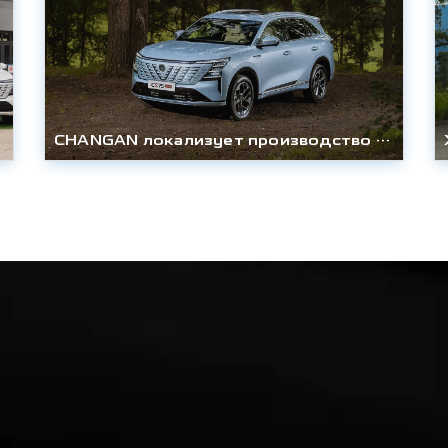
CHANGAN локализует производство технологичного кроссовера CS75PLUS AWD в России и снижает цену