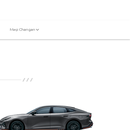
Мир Changan
///