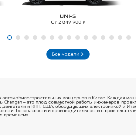
UNI-S
₽
От 2 849 900
Все модели
х автомобилестроительных концернов в Китае. Каждая маш
ль Changan – это плод совместной работы инженеров-прое
 двигатели и КПП, США, оборудующих электроникой и Ита
ности, безопасности и производительности с привлекател
я временем».